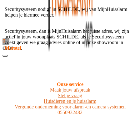
Securitysysteem nodig? in SCHILDE, wij van MijnHuisalarm
helpen je hiermee verder.
Securitysysteem, dan is MijnHuisalarm het juiste adres, wij zijn
actief in jouw woonplaats SCHILDE, als je Securitysysteem
0
zoekt geven we graag advies online of in onze showroom in
Morstel
.
€
0,00
Onze service
Maak jouw afspraak
Stel je vraag
Huisdieren en je huisalarm
Vergunde onderneming voor alarm -en camera systemen
0550932482