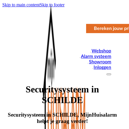
Skip to main content
Skip to footer
Bereken jouw pri
Webshop
Alarm systeem
Showroom
Inloggen
Securitysysteem in
SCHILDE
Securitysysteem in SCHILDE, MijnHuisalarm
helpt je graag verder!