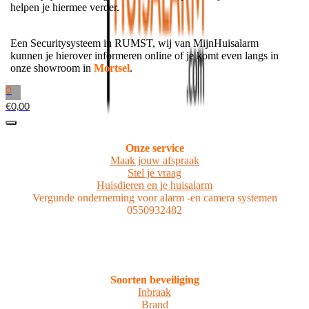
helpen je hiermee verder.
Een Securitysysteem in RUMST, wij van MijnHuisalarm
kunnen je hierover informeren online of je komt even langs in
onze showroom in
Mortsel
.
0
€
0,00
Onze service
Maak jouw afspraak
Stel je vraag
Huisdieren en je huisalarm
Vergunde onderneming voor alarm -en camera systemen
0550932482
Soorten beveiliging
Inbraak
Brand