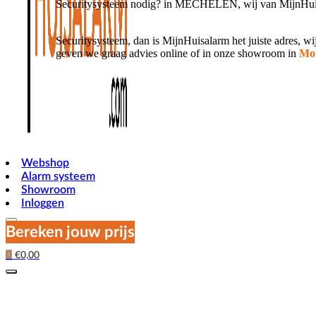
Securitysysteem nodig? in MECHELEN, wij van MijnHuisa
Securitysysteem, dan is MijnHuisalarm het juiste adres, 
geven we graag advies online of in onze showroom in
Mor
Webshop
Alarm systeem
Showroom
Inloggen
Bereken jouw prijs
0
€
0,00