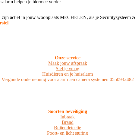
larm helpen je hiermee verder.
wij zijn actief in jouw woonplaats MECHELEN, als je Securitysysteem z
stel
.
Onze service
Maak jouw afspraak
Stel je vraag
Huisdieren en je huisalarm
Vergunde onderneming voor alarm -en camera systemen 0550932482
Soorten beveiliging
Inbraak
Brand
Buitendetectie
Poort- en licht sturing