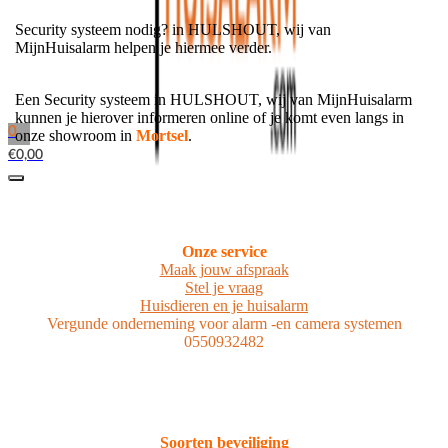
Security systeem nodig? in HULSHOUT, wij van
MijnHuisalarm helpen je hiermee verder.
Een Security systeem in HULSHOUT, wij van MijnHuisalarm
kunnen je hierover informeren online of je komt even langs in
0
onze showroom in
Mortsel
.
€
0,00
Onze service
Maak jouw afspraak
Stel je vraag
Huisdieren en je huisalarm
Vergunde onderneming voor alarm -en camera systemen
0550932482
Soorten beveiliging