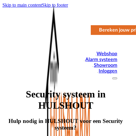
Skip to main content
Skip to footer
Bereken jouw pri
Webshop
Alarm systeem
Showroom
Inloggen
Security systeem in
HULSHOUT
Hulp nodig in HULSHOUT voor een Security
systeem?