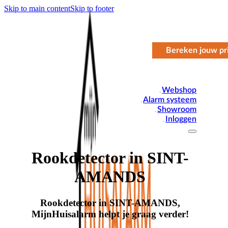
Skip to main content
Skip to footer
Bereken jouw pri
Webshop
Alarm systeem
Showroom
Inloggen
Rookdetector in SINT-
AMANDS
Rookdetector in SINT-AMANDS,
MijnHuisalarm helpt je graag verder!