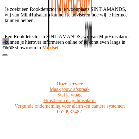
Je zoekt een Rookdetector in je woonplaats SINT-AMANDS,
wij van MijnHuisalarm kunnen je adviseren hoe wij je hiermee
kunnen helpen.
Een Rookdetector in SINT-AMANDS, wij van MijnHuisalarm
0
kunnen je hierover informeren online of je komt even langs in
onze showroom in
Mortsel
.
€
0,00
Onze service
Maak jouw afspraak
Stel je vraag
Huisdieren en je huisalarm
Vergunde onderneming voor alarm -en camera systemen
0550932482