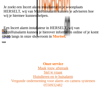
Je zoekt een Incert alarm installateur in je woonplaats
HERSELT, wij van MijnHuisalarm kunnen je adviseren hoe
wij je hiermee kunnen helpen.
Een Incert alarm installateur in HERSELT, wij van
0
MijnHuisalarm kunnen je hierover informeren online of je komt
even langs in onze showroom in
Mortsel
.
€
0,00
Onze service
Maak jouw afspraak
Stel je vraag
Huisdieren en je huisalarm
Vergunde onderneming voor alarm -en camera systemen
0550932482