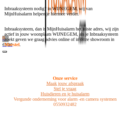
Inbraaksysteem nodig? in WIJNEGEM, wij van
MijnHuisalarm helpen je hiermee verder.
Inbraaksysteem, dan is MijnHuisalarm het juiste adres, wij zijn
actief in jouw woonplaats WIJNEGEM, als je Inbraaksysteem
0
zoekt geven we graag advies online of in onze showroom in
Morstel
.
€
0,00
Onze service
Maak jouw afspraak
Stel je vraag
Huisdieren en je huisalarm
Vergunde onderneming voor alarm -en camera systemen
0550932482