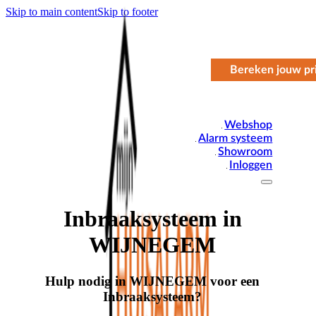
Skip to main content
Skip to footer
Bereken jouw pri
Webshop
Alarm systeem
Showroom
Inloggen
Inbraaksysteem in
WIJNEGEM
Hulp nodig in WIJNEGEM voor een
Inbraaksysteem?