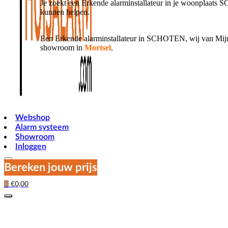
Je zoekt een Erkende alarminstallateur in je woonplaats
kunnen helpen.
Een Erkende alarminstallateur in SCHOTEN, wij van MijnH
showroom in
Mortsel
.
Webshop
Alarm systeem
Showroom
Inloggen
Bereken jouw prijs
0
€
0,00