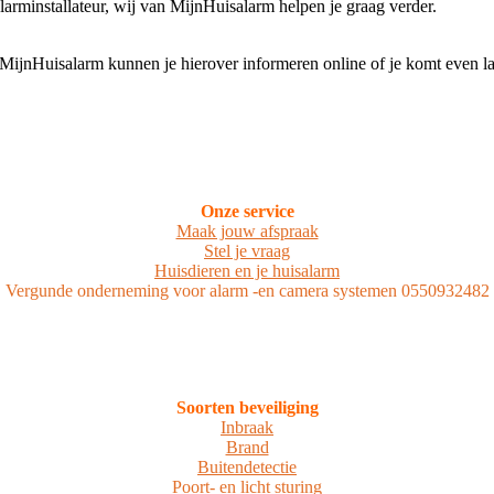
installateur, wij van MijnHuisalarm helpen je graag verder.
jnHuisalarm kunnen je hierover informeren online of je komt even la
Onze service
Maak jouw afspraak
Stel je vraag
Huisdieren en je huisalarm
Vergunde onderneming voor alarm -en camera systemen 0550932482
Soorten beveiliging
Inbraak
Brand
Buitendetectie
Poort- en licht sturing