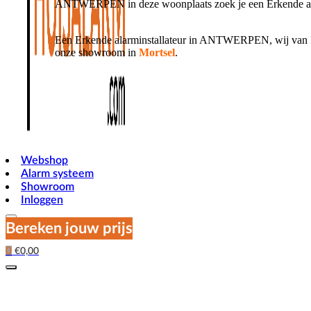
ANTWERPEN in deze woonplaats zoek je een Erkende alarm
Een Erkende alarminstallateur in ANTWERPEN, wij van Mi
onze showroom in
Mortsel
.
Webshop
Alarm systeem
Showroom
Inloggen
Bereken jouw prijs
0
€
0,00