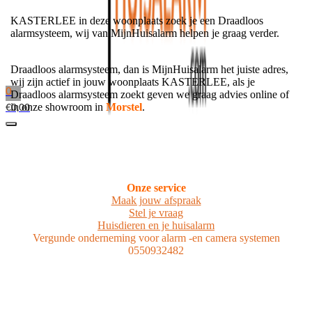
KASTERLEE in deze woonplaats zoek je een Draadloos
alarmsysteem, wij van MijnHuisalarm helpen je graag verder.
Draadloos alarmsysteem, dan is MijnHuisalarm het juiste adres,
wij zijn actief in jouw woonplaats KASTERLEE, als je
0
Draadloos alarmsysteem zoekt geven we graag advies online of
in onze showroom in
Morstel
.
€
0,00
Onze service
Maak jouw afspraak
Stel je vraag
Huisdieren en je huisalarm
Vergunde onderneming voor alarm -en camera systemen
0550932482