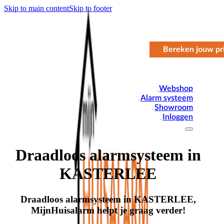
Skip to main content
Skip to footer
Bereken jouw pri
Webshop
Alarm systeem
Showroom
Inloggen
Draadloos alarmsysteem in
KASTERLEE
Draadloos alarmsysteem in KASTERLEE,
MijnHuisalarm helpt je graag verder!