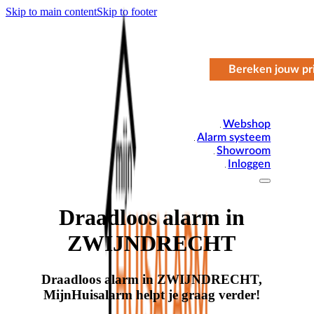
Skip to main content
Skip to footer
Bereken jouw pri
Webshop
Alarm systeem
Showroom
Inloggen
Draadloos alarm in
ZWIJNDRECHT
Draadloos alarm in ZWIJNDRECHT,
MijnHuisalarm helpt je graag verder!