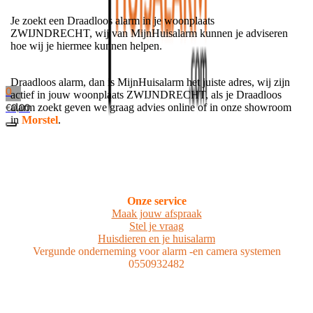
Je zoekt een Draadloos alarm in je woonplaats
ZWIJNDRECHT, wij van MijnHuisalarm kunnen je adviseren
hoe wij je hiermee kunnen helpen.
Draadloos alarm, dan is MijnHuisalarm het juiste adres, wij zijn
0
actief in jouw woonplaats ZWIJNDRECHT, als je Draadloos
alarm zoekt geven we graag advies online of in onze showroom
€
0,00
in
Morstel
.
Onze service
Maak jouw afspraak
Stel je vraag
Huisdieren en je huisalarm
Vergunde onderneming voor alarm -en camera systemen
0550932482