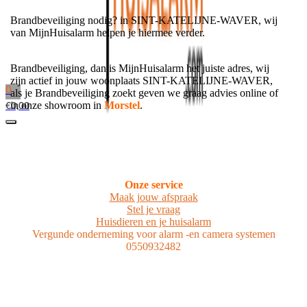
Brandbeveiliging nodig? in SINT-KATELIJNE-WAVER, wij
van MijnHuisalarm helpen je hiermee verder.
Brandbeveiliging, dan is MijnHuisalarm het juiste adres, wij
zijn actief in jouw woonplaats SINT-KATELIJNE-WAVER,
0
als je Brandbeveiliging zoekt geven we graag advies online of
in onze showroom in
Morstel
.
€
0,00
Onze service
Maak jouw afspraak
Stel je vraag
Huisdieren en je huisalarm
Vergunde onderneming voor alarm -en camera systemen
0550932482