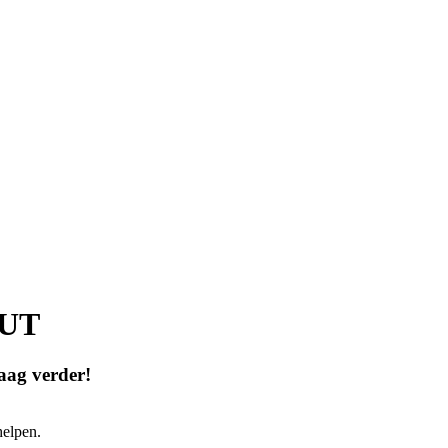
OUT
ag verder!
elpen.