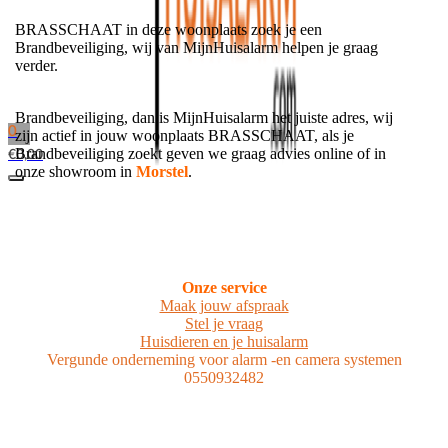
BRASSCHAAT in deze woonplaats zoek je een
Brandbeveiliging, wij van MijnHuisalarm helpen je graag
verder.
Brandbeveiliging, dan is MijnHuisalarm het juiste adres, wij
0
zijn actief in jouw woonplaats BRASSCHAAT, als je
Brandbeveiliging zoekt geven we graag advies online of in
€
0,00
onze showroom in
Morstel
.
Onze service
Maak jouw afspraak
Stel je vraag
Huisdieren en je huisalarm
Vergunde onderneming voor alarm -en camera systemen
0550932482