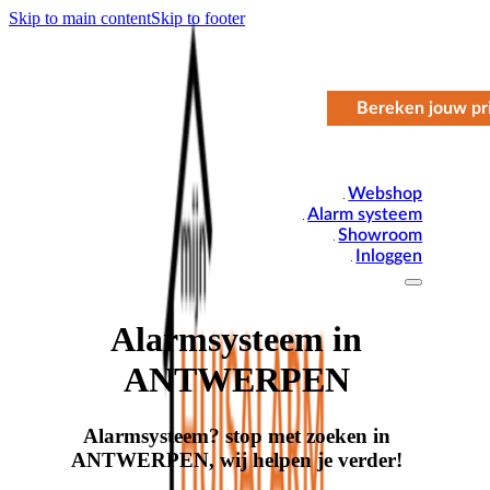
Skip to main content
Skip to footer
Bereken jouw pri
Webshop
Alarm systeem
Showroom
Inloggen
Alarmsysteem in
ANTWERPEN
Alarmsysteem? stop met zoeken in
ANTWERPEN, wij helpen je verder!