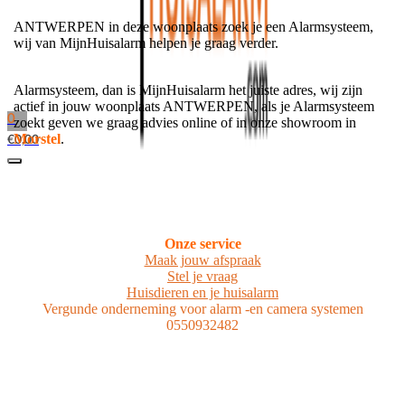
ANTWERPEN in deze woonplaats zoek je een Alarmsysteem,
wij van MijnHuisalarm helpen je graag verder.
Alarmsysteem, dan is MijnHuisalarm het juiste adres, wij zijn
actief in jouw woonplaats ANTWERPEN, als je Alarmsysteem
0
zoekt geven we graag advies online of in onze showroom in
Morstel
.
€
0,00
Onze service
Maak jouw afspraak
Stel je vraag
Huisdieren en je huisalarm
Vergunde onderneming voor alarm -en camera systemen
0550932482