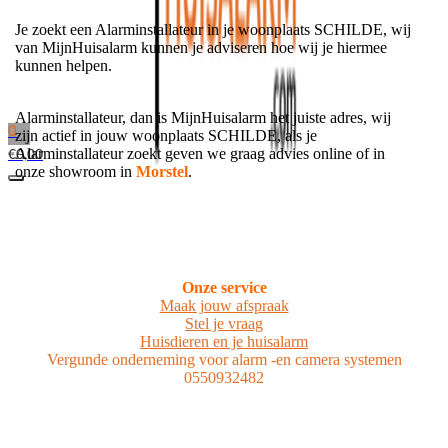
Je zoekt een Alarminstallateur in je woonplaats SCHILDE, wij
van MijnHuisalarm kunnen je adviseren hoe wij je hiermee
kunnen helpen.
Alarminstallateur, dan is MijnHuisalarm het juiste adres, wij
0
zijn actief in jouw woonplaats SCHILDE, als je
Alarminstallateur zoekt geven we graag advies online of in
€
0,00
onze showroom in
Morstel
.
Onze service
Maak jouw afspraak
Stel je vraag
Huisdieren en je huisalarm
Vergunde onderneming voor alarm -en camera systemen
0550932482