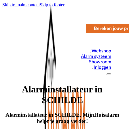
Skip to main content
Skip to footer
Bereken jouw pri
Webshop
Alarm systeem
Showroom
Inloggen
Alarminstallateur in
SCHILDE
Alarminstallateur in SCHILDE, MijnHuisalarm
helpt je graag verder!