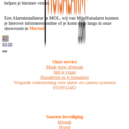
helpen je hiermee verder.
Een Alarminstallateur in MOL, wij van MijnHuisalarm kunnen
je hierover informeren online of je komt even langs in onze
showroom in
Mortsel
.
0
€
0,00
Onze service
Maak jouw afspraak
Stel je vraag
Huisdieren en je huisalarm
Vergunde onderneming voor alarm -en camera systemen
0550932482
Soorten beveiliging
Inbraak
Brand