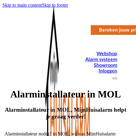
Skip to main content
Skip to footer
Bereken jouw pri
Webshop
Alarm systeem
Showroom
Inloggen
Alarminstallateur in MOL
Alarminstallateur in MOL, MijnHuisalarm helpt
je graag verder!
Alarminstallateur nodig? in MOL, wij van MijnHuisalarm