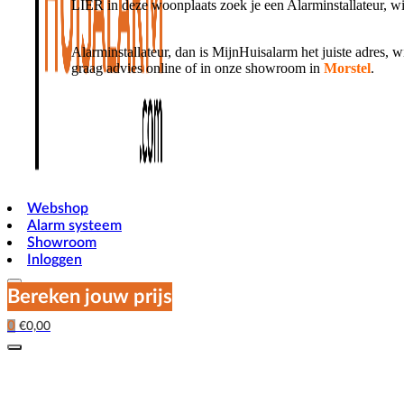
LIER in deze woonplaats zoek je een Alarminstallateur, wi
Alarminstallateur, dan is MijnHuisalarm het juiste adres, w
graag advies online of in onze showroom in
Morstel
.
Webshop
Alarm systeem
Showroom
Inloggen
Bereken jouw prijs
0
€
0,00