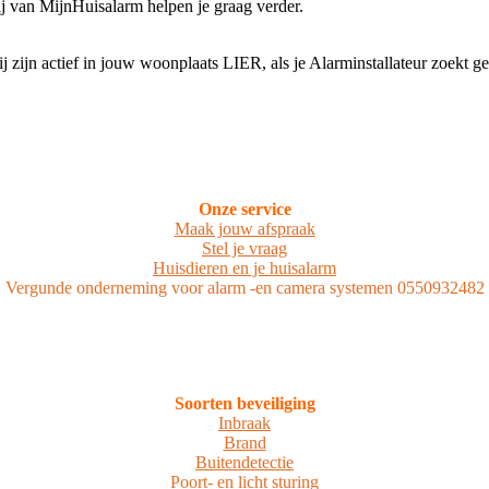
j van MijnHuisalarm helpen je graag verder.
ij zijn actief in jouw woonplaats LIER, als je Alarminstallateur zoekt 
Onze service
Maak jouw afspraak
Stel je vraag
Huisdieren en je huisalarm
Vergunde onderneming voor alarm -en camera systemen 0550932482
Soorten beveiliging
Inbraak
Brand
Buitendetectie
Poort- en licht sturing