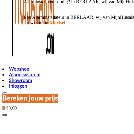
Alarminstallateur nodig? in BERLAAR, wij van MijnHuisa
Een Alarminstallateur in BERLAAR, wij van MijnHuisalarm
showroom in
Mortsel
.
Webshop
Alarm systeem
Showroom
Inloggen
Bereken jouw prijs
0
€
0,00