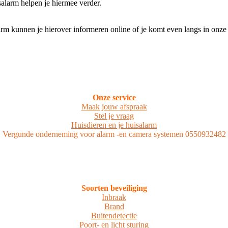
larm helpen je hiermee verder.
 kunnen je hierover informeren online of je komt even langs in onze
Onze service
Maak jouw afspraak
Stel je vraag
Huisdieren en je huisalarm
Vergunde onderneming voor alarm -en camera systemen 0550932482
Soorten beveiliging
Inbraak
Brand
Buitendetectie
Poort- en licht sturing